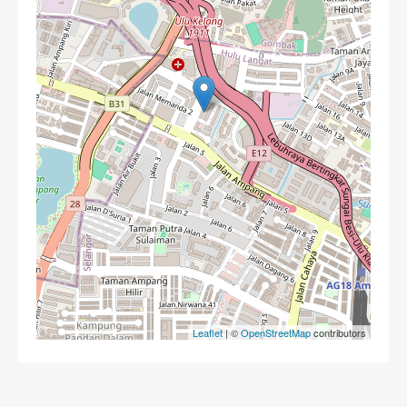
Leaflet
| ©
OpenStreetMap
contributors